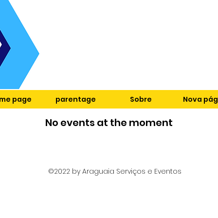
me page
parentage
Sobre
Nova pág
No events at the moment
©2022 by Araguaia Serviços e Eventos