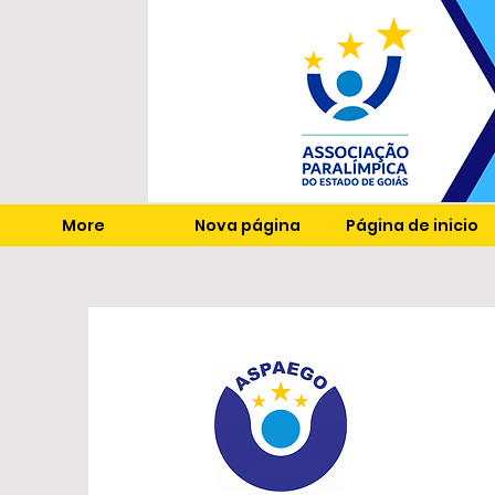
More
Nova página
Página de inicio