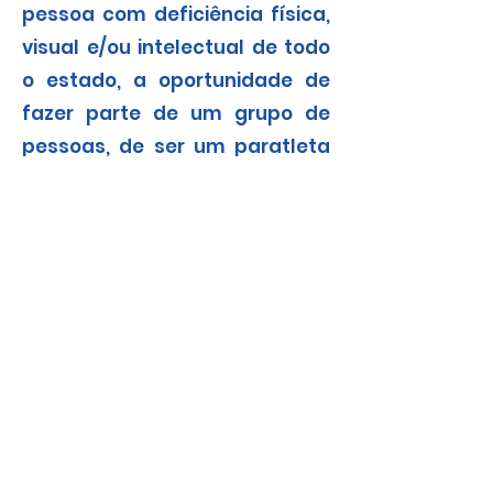
pessoa com deficiência física,
visual e/ou intelectual de todo
o estado, a oportunidade de
fazer parte de um grupo de
pessoas, de ser um paratleta
brasileiro, participante de
competições regionais,
nacionais e internacionais.
Assembleia de fundação da ASPAEGO,
22 de abril de 2019.